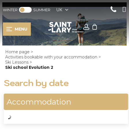
UK
WINTER
SUMMER
MENU
Home page
>
Activities bookable with your accommodation
>
Ski Lessons
>
Ski school Evolution 2
Search by date
Accommodation