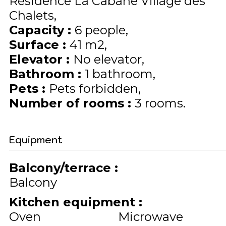
Résidence La Cabane Village des
Chalets
Capacity
:
6
people
Surface
:
41
m2
Elevator
:
No elevator
Bathroom
:
1 bathroom
Pets
:
Pets forbidden
Number of rooms
:
3 rooms
Equipment
Balcony/terrace
:
Balcony
Kitchen equipment
:
Oven
Microwave