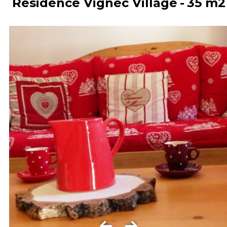
Résidence Vignec Village
35
m2