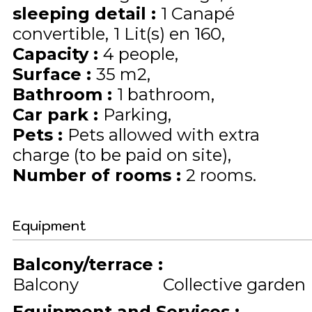
sleeping detail
:
1
Canapé
convertible
1
Lit(s) en 160
Capacity
:
4
people
Surface
:
35
m2
Bathroom
:
1 bathroom
Car park
:
Parking
Pets
:
Pets allowed with extra
charge (to be paid on site)
Number of rooms
:
2 rooms
Equipment
Balcony/terrace
:
Balcony
Collective garden
Equipment and Services
: