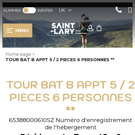
UK
SUMMER
WINTER
MENU
Home page
>
TOUR BAT B APPT 5 / 2 PIECES 6 PERSONNES **
TOUR BAT B APPT 5 / 2
PIECES 6 PERSONNES
**
65388000610SZ
Numéro d'enregistrement
de l'hébergement