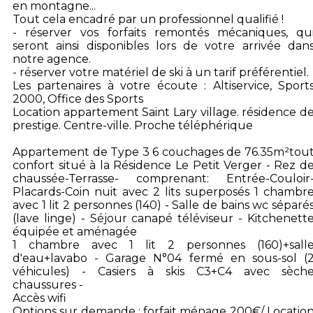
en montagne...
Tout cela encadré par un professionnel qualifié !
- réserver vos forfaits remontés mécaniques, qu
seront ainsi disponibles lors de votre arrivée dan
notre agence.
- réserver votre matériel de ski à un tarif préférentiel.
Les partenaires à votre écoute : Altiservice, Sport
2000, Office des Sports
Location appartement Saint Lary village. résidence d
prestige. Centre-ville. Proche téléphérique
Appartement de Type 3 6 couchages de 76.35m²tou
confort situé à la Résidence Le Petit Verger - Rez d
chaussée-Terrasse- comprenant: Entrée-Couloir
Placards-Coin nuit avec 2 lits superposés 1 chambr
avec 1 lit 2 personnes (140) - Salle de bains wc séparé
(lave linge) - Séjour canapé téléviseur - Kitchenett
équipée et aménagée
1 chambre avec 1 lit 2 personnes (160)+sall
d'eau+lavabo - Garage N°04 fermé en sous-sol (
véhicules) - Casiers à skis C3+C4 avec sèch
chaussures -
Accès wifi
Options sur demande : forfait ménage 200€/ Locatio