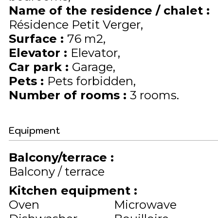
Name of the residence / chalet
:
Résidence Petit Verger
Surface
:
76
m2
Elevator
:
Elevator
Car park
:
Garage
Pets
:
Pets forbidden
Number of rooms
:
3 rooms
Equipment
Balcony/terrace
:
Balcony / terrace
Kitchen equipment
:
Oven
Microwave