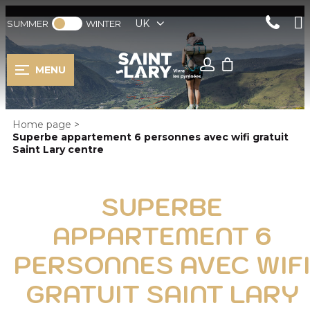
UK
SUMMER
WINTER
MENU
Home page
>
Superbe appartement 6 personnes avec wifi gratuit
Saint Lary centre
SUPERBE
APPARTEMENT 6
PERSONNES AVEC WIF
GRATUIT SAINT LARY