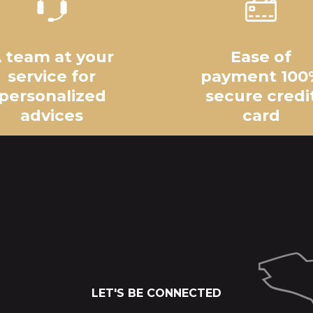
 team at your
Ease of
service for
payment 100
personalized
secure credi
advices
card
LET'S BE CONNECTED