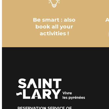
Be smart : also
A
book all your
activities !
RESERVATION SERVICE OF