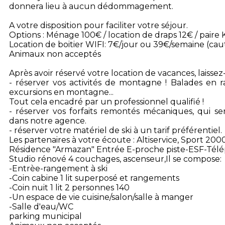
donnera lieu à aucun dédommagement.
A votre disposition pour faciliter votre séjour.
Options : Ménage 100€ / location de draps 12€ / paire 
Location de boitier WIFI: 7€/jour ou 39€/semaine (cau
Animaux non acceptés
Après avoir réservé votre location de vacances, laisse
- réserver vos activités de montagne ! Balades en r
excursions en montagne...
Tout cela encadré par un professionnel qualifié !
- réserver vos forfaits remontés mécaniques, qui ser
dans notre agence.
- réserver votre matériel de ski à un tarif préférentiel.
Les partenaires à votre écoute : Altiservice, Sport 200
Résidence "Armazan" Entrée E-proche piste-ESF-Tél
Studio rénové 4 couchages, ascenseur,Il se compose:
-Entrèe-rangement à ski
-Coin cabine 1 lit superposé et rangements
-Coin nuit 1 lit 2 personnes 140
-Un espace de vie cuisine/salon/salle à manger
-Salle d'eau/WC
parking municipal