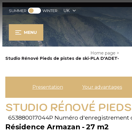
UK
SUMMER
WINTER
MENU
Home page
>
Studio Rénové Pieds de pistes de ski-PLA D'ADET-
Presentation
Your advantages
STUDIO RÉNOVÉ PIEDS 
653880017044P
Numéro d'enregistrement 
Résidence Armazan
27
m2