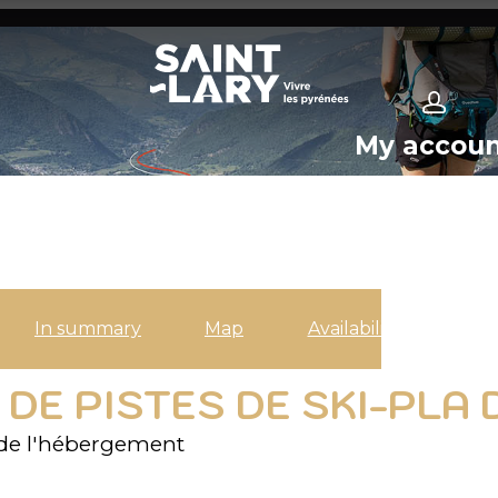
My accou
In summary
Map
Availabilities
DE PISTES DE SKI-PLA 
de l'hébergement