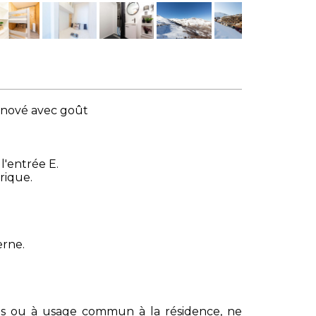
énové avec goût
 l'entrée E.
érique.
erne.
s ou à usage commun à la résidence, ne