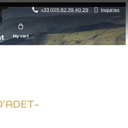
+33 (0)5 62 39 40 29
Inquiries
nt
My cart
D'ADET-