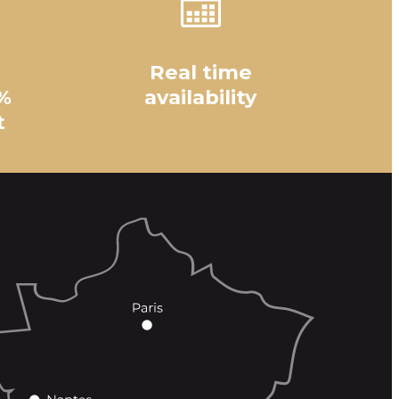
Real time
%
availability
t