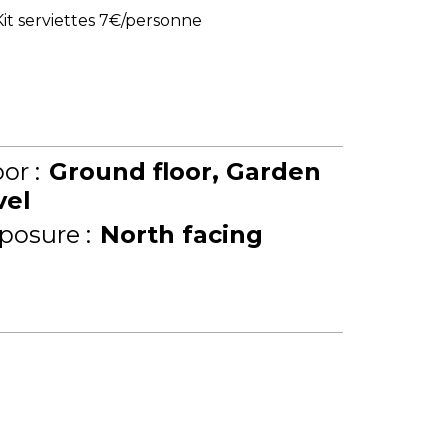
Kit serviettes 7€/personne
or :
Ground floor
Garden
vel
posure :
North facing