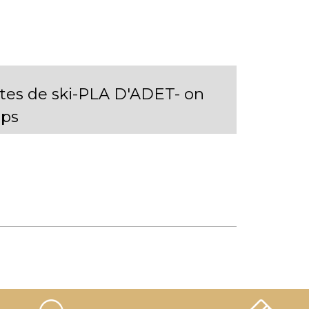
stes de ski-PLA D'ADET- on
ps