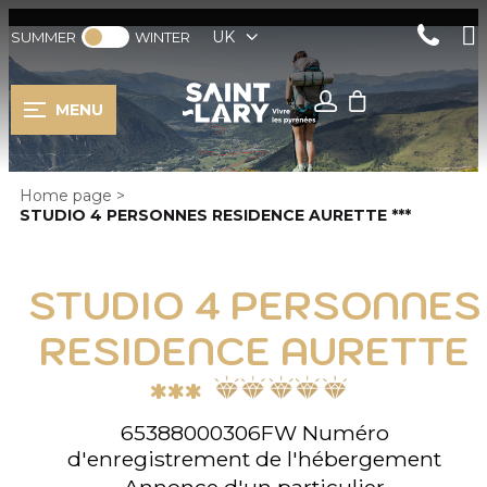
UK
SUMMER
WINTER
MENU
Home page
>
STUDIO 4 PERSONNES RESIDENCE AURETTE ***
STUDIO 4 PERSONNES
RESIDENCE AURETTE
***
65388000306FW
Numéro
d'enregistrement de l'hébergement
Annonce d'un particulier