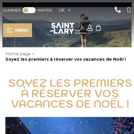
UK
SUMMER
WINTER
MENU
Home page
>
Soyez les premiers à réserver vos vacances de Noël !
SOYEZ LES PREMIERS
À RÉSERVER VOS
VACANCES DE NOËL !