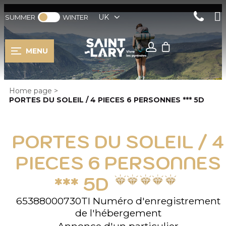
UK
SUMMER
WINTER
MENU
Home page
>
PORTES DU SOLEIL / 4 PIECES 6 PERSONNES *** 5D
PORTES DU SOLEIL / 4
PIECES 6 PERSONNES
*** 5D
65388000730TI
Numéro d'enregistrement
de l'hébergement
Annonce d'un particulier