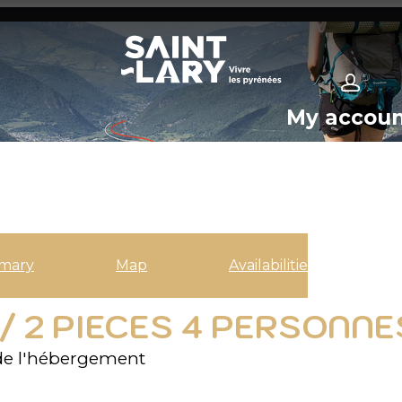
My accou
mary
Map
Availabilities
 / 2 PIECES 4 PERSONNE
de l'hébergement