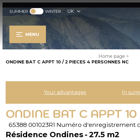
UK
SUMMER
WINTER
MENU
Home page
>
ONDINE BAT C APPT 10 / 2 PIECES 4 PERSONNES NC
Your advantages
In sum
ONDINE BAT C APPT 10
65388 001023R1
Numéro d'enregistrement 
Résidence Ondines
27.5
m2