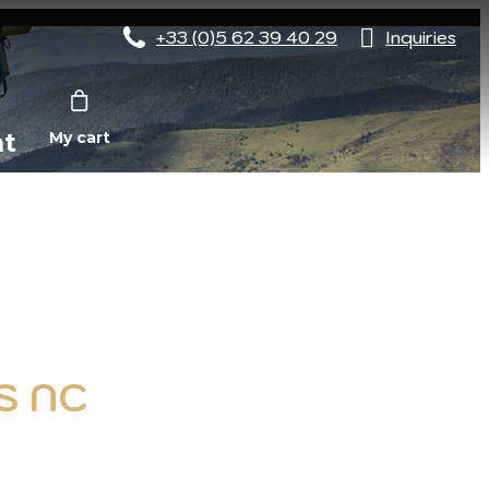
+33 (0)5 62 39 40 29
Inquiries
nt
My cart
S NC