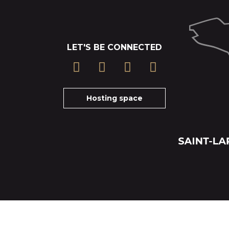
LET'S BE CONNECTED
Hosting space
Cancelation insurance terms
Tickets-Terms and particular conditions of