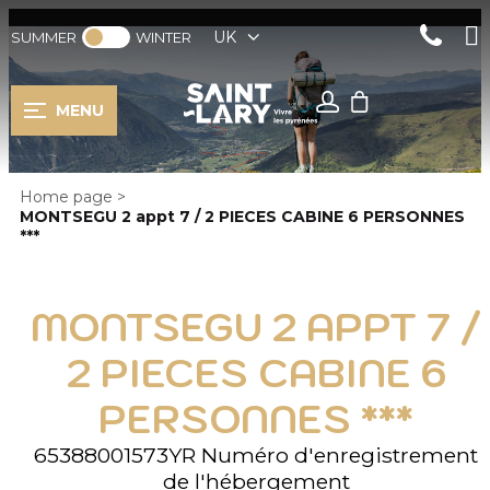
UK
SUMMER
WINTER
MENU
Home page
>
MONTSEGU 2 appt 7 / 2 PIECES CABINE 6 PERSONNES
***
MONTSEGU 2 APPT 7 /
2 PIECES CABINE 6
PERSONNES ***
65388001573YR
Numéro d'enregistrement
de l'hébergement