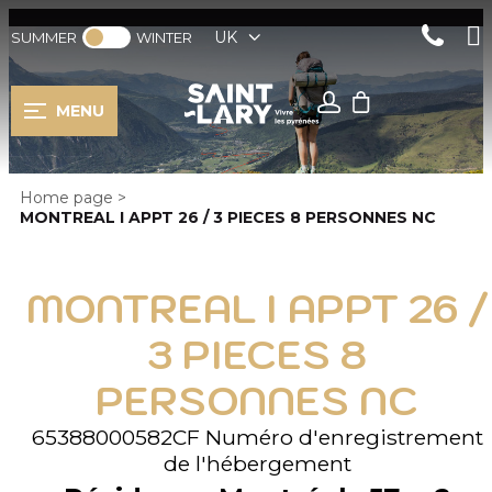
UK
SUMMER
WINTER
MENU
Home page
>
MONTREAL I APPT 26 / 3 PIECES 8 PERSONNES NC
MONTREAL I APPT 26 /
3 PIECES 8
PERSONNES NC
65388000582CF
Numéro d'enregistrement
de l'hébergement