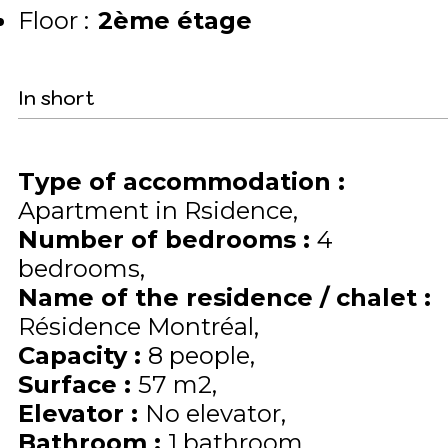
Floor :
2ème étage
In short
Type of accommodation
:
Apartment in Rsidence
Number of bedrooms
:
4
bedrooms
Name of the residence / chalet
:
Résidence Montréal
Capacity
:
8
people
Surface
:
57
m2
Elevator
:
No elevator
Bathroom
:
1 bathroom