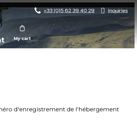
+33 (0)5 62 39 40 29
Inquiries
nt
My cart
éro d'enregistrement de l'hébergement