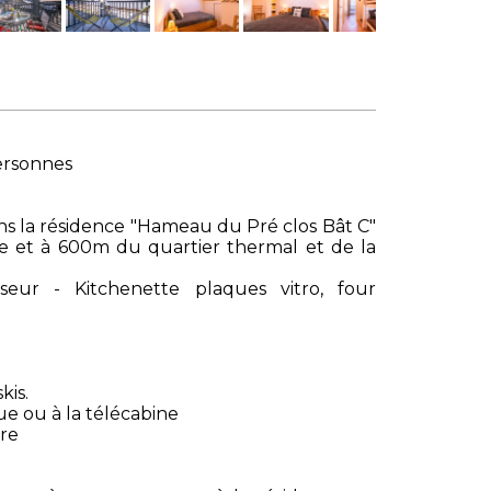
ersonnes
s la résidence "Hameau du Pré clos Bât C"
e et à 600m du quartier thermal et de la
seur - Kitchenette plaques vitro, four
kis.
ue ou à la télécabine
ire