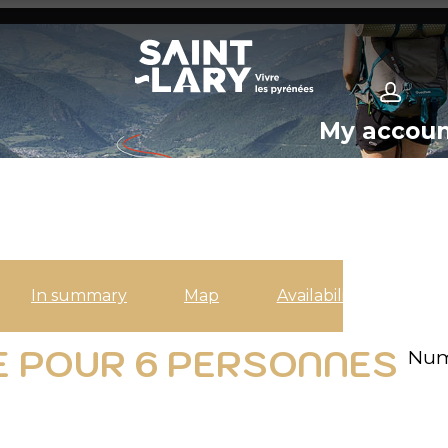
My accou
In summary
Map
Availabilities
E POUR 6 PERSONNES
Num