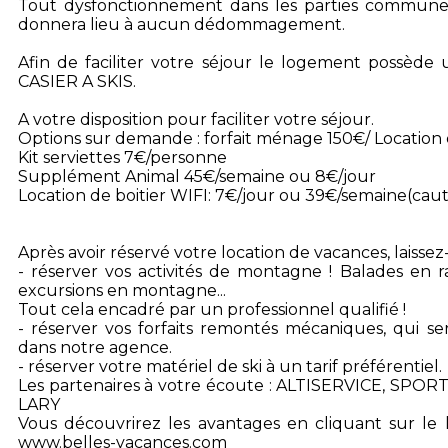
Tout dysfonctionnement dans les parties commune
donnera lieu à aucun dédommagement.
Afin de faciliter votre séjour le logement possèd
CASIER A SKIS.
A votre disposition pour faciliter votre séjour.
Options sur demande : forfait ménage 150€/ Location 
Kit serviettes 7€/personne
Supplément Animal 45€/semaine ou 8€/jour
Location de boitier WIFI: 7€/jour ou 39€/semaine(cau
Après avoir réservé votre location de vacances, laisse
- réserver vos activités de montagne ! Balades en r
excursions en montagne...
Tout cela encadré par un professionnel qualifié !
- réserver vos forfaits remontés mécaniques, qui ser
dans notre agence.
- réserver votre matériel de ski à un tarif préférentiel.
Les partenaires à votre écoute : ALTISERVICE, SP
LARY
Vous découvrirez les avantages en cliquant sur le l
www.belles-vacances.com