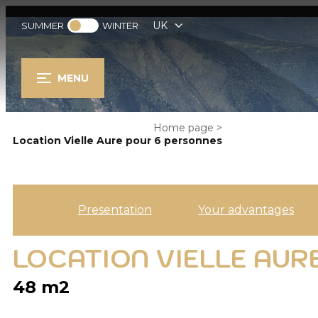
UK
SUMMER
WINTER
MENU
Home page
>
Location Vielle Aure pour 6 personnes
Presentation
Your advantages
LOCATION VIELLE AUR
48
m2