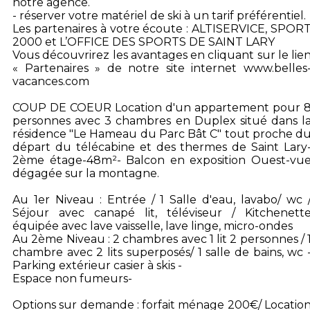
notre agence.
- réserver votre matériel de ski à un tarif préférentiel.
Les partenaires à votre écoute : ALTISERVICE, SPOR
2000 et L’OFFICE DES SPORTS DE SAINT LARY
Vous découvrirez les avantages en cliquant sur le lie
« Partenaires » de notre site internet www.belles
vacances.com
COUP DE COEUR Location d'un appartement pour 
personnes avec 3 chambres en Duplex situé dans l
résidence "Le Hameau du Parc Bât C" tout proche d
départ du télécabine et des thermes de Saint Lary
2ème étage-48m²- Balcon en exposition Ouest-vu
dégagée sur la montagne.
Au 1er Niveau : Entrée / 1 Salle d'eau, lavabo/ wc 
Séjour avec canapé lit, téléviseur / Kitchenett
équipée avec lave vaisselle, lave linge, micro-ondes
Au 2ème Niveau : 2 chambres avec 1 lit 2 personnes / 
chambre avec 2 lits superposés/ 1 salle de bains, wc 
Parking extérieur casier à skis -
Espace non fumeurs-
Options sur demande : forfait ménage 200€/ Locatio