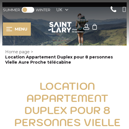
UK
SUMMER
WINTER
MENU
Home page
>
Location Appartement Duplex pour 8 personnes
Vielle Aure Proche télécabine
LOCATION
APPARTEMENT
DUPLEX POUR 8
PERSONNES VIELLE