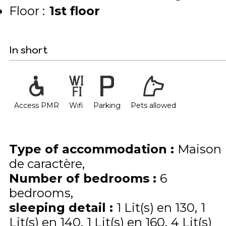
Floor :
1st floor
In short
Access PMR
Wifi
Parking
Pets allowed
Type of accommodation
:
Maison
de caractère
Number of bedrooms
:
6
bedrooms
sleeping detail
:
1
Lit(s) en 130
1
Lit(s) en 140
1
Lit(s) en 160
4
Lit(s)