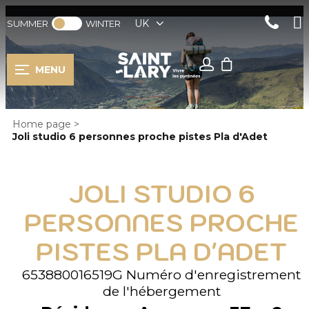
UK
SUMMER
WINTER
MENU
Home page
>
Joli studio 6 personnes proche pistes Pla d'Adet
JOLI STUDIO 6
PERSONNES PROCHE
PISTES PLA D'ADET
653880016519G
Numéro d'enregistrement
de l'hébergement