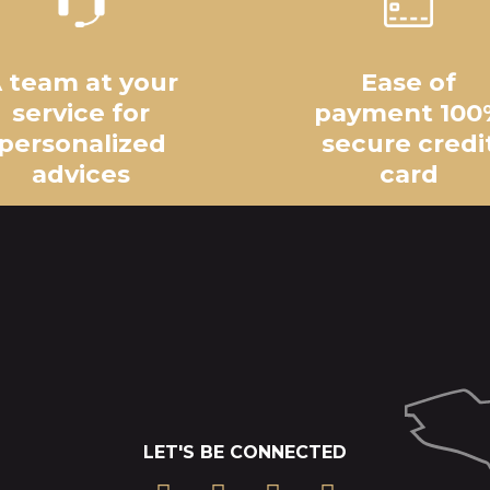
 team at your
Ease of
service for
payment 100
personalized
secure credi
advices
card
LET'S BE CONNECTED