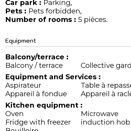
Car park
:
Parking
Pets
:
Pets forbidden
Number of rooms
:
5 pièces
Equipment
Balcony/terrace
:
Balcony / terrace
Collective gar
Equipment and Services
:
Aspirateur
Table à repass
Appareil à fondue
Appareil à racl
Kitchen equipment
:
Oven
Microwave
Fridge with freezer
induction hob
Bouilloire