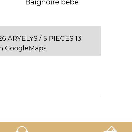
Baignoire bébé
 ARYELYS / 5 PIECES 13
n GoogleMaps