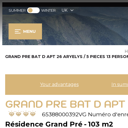
UK
SUMMER
WINTER
MENU
H
GRAND PRE BAT D APT 26 ARYELYS / 5 PIECES 13 PERSO
Your advantages
In sum
GRAND PRE BAT D APT 
65388000392VG
Numéro d'enre
Résidence Grand Pré
103
m2