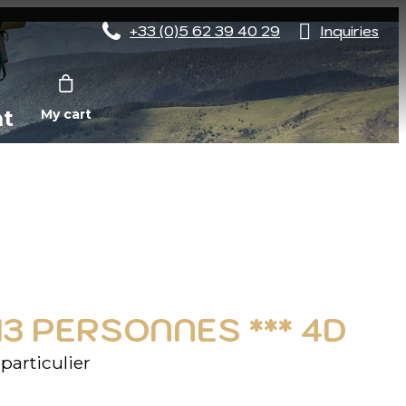
+33 (0)5 62 39 40 29
Inquiries
nt
My cart
13 PERSONNES *** 4D
articulier