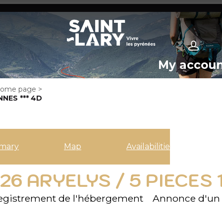
My accou
ome page
>
NNES *** 4D
mary
Map
Availabilities
26 ARYELYS / 5 PIECES 
gistrement de l'hébergement
Annonce d'un p