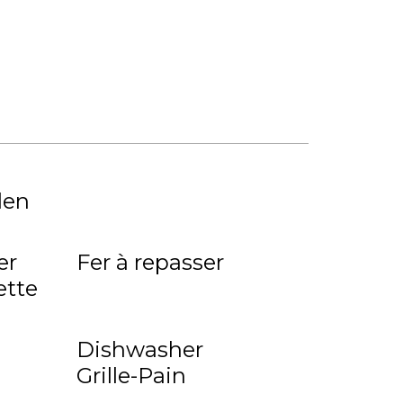
den
er
Fer à repasser
ette
Dishwasher
Grille-Pain