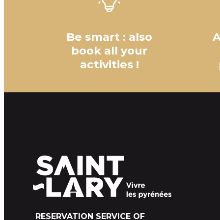
Be smart : also
A
book all your
activities !
RESERVATION SERVICE OF