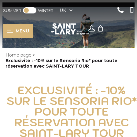
UK
SUMMER
WINTER
MENU
Home page
>
Exclusivité : -10% sur le Sensoria Rio* pour toute
réservation avec SAINT-LARY TOUR
EXCLUSIVITÉ : -10%
SUR LE SENSORIA RIO*
POUR TOUTE
RÉSERVATION AVEC
SAINT-LARY TOUR