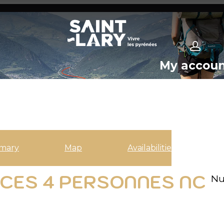
My accou
mary
Map
Availabilities
IECES 4 PERSONNES NC
Nu