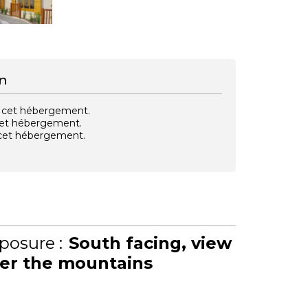
n
vec cet hébergement.
 cet hébergement.
e cet hébergement.
posure :
South facing
view
er the mountains