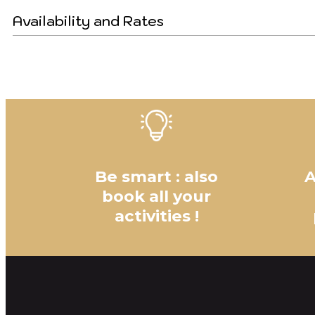
Availability and Rates
Be smart : also
A
book all your
activities !