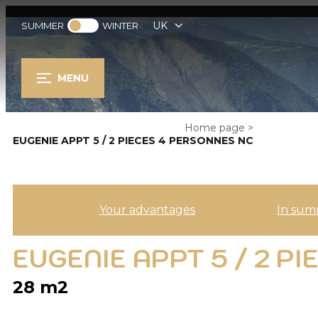
UK
SUMMER
WINTER
MENU
Home page
>
EUGENIE APPT 5 / 2 PIECES 4 PERSONNES NC
Your advantages
In sum
EUGENIE APPT 5 / 2 P
28
m2