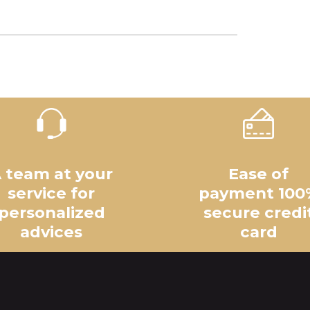
 team at your
Ease of
service for
payment 100
personalized
secure credi
advices
card