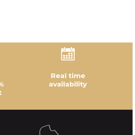
Real time
%
availability
t