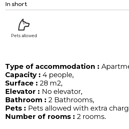
In short
Pets allowed
Type of accommodation
:
Apartme
Capacity
:
4
people
Surface
:
28
m2
Elevator
:
No elevator
Bathroom
:
2 Bathrooms
Pets
:
Pets allowed with extra charge
Number of rooms
:
2 rooms