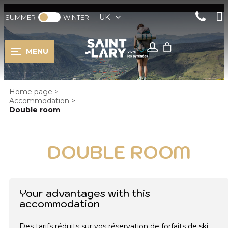
UK
SUMMER
WINTER
MENU
Home page
>
Accommodation
>
Double room
DOUBLE ROOM
Your advantages with this
accommodation
Des tarifs réduits sur vos réservation de forfaits de ski