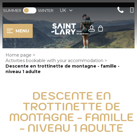
UK
SUMMER
WINTER
MENU
Home page
>
Activities bookable with your accommodation
>
Descente en trottinette de montagne - famille -
niveau 1 adulte
DESCENTE EN
TROTTINETTE DE
MONTAGNE - FAMILLE
- NIVEAU 1 ADULTE