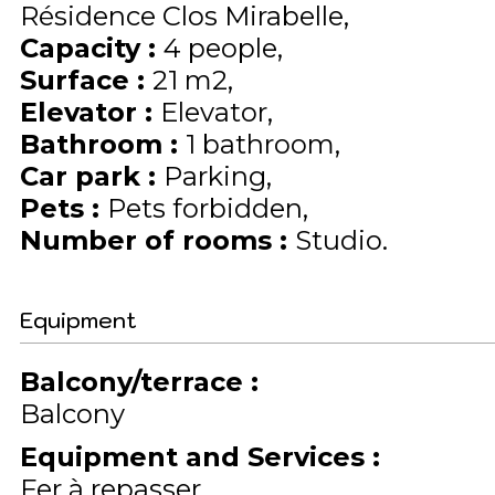
Résidence Clos Mirabelle
Capacity
:
4
people
Surface
:
21
m2
Elevator
:
Elevator
Bathroom
:
1 bathroom
Car park
:
Parking
Pets
:
Pets forbidden
Number of rooms
:
Studio
Equipment
Balcony/terrace
:
Balcony
Equipment and Services
:
Fer à repasser