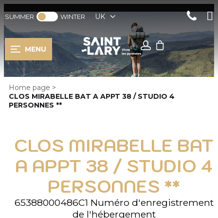
UK
SUMMER
WINTER
MENU
Home page
>
CLOS MIRABELLE BAT A APPT 38 / STUDIO 4
PERSONNES **
CLOS MIRABELLE BAT
A APPT 38 / STUDIO 4
PERSONNES **
65388000486C1
Numéro d'enregistrement
de l'hébergement