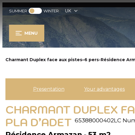
UK
SUMMER
WINTER
MENU
Charmant Duplex face aux pistes–6 pers-Résidence Arm
Presentation
Your advantages
CHARMANT DUPLEX FA
PLA D’ADET
65388000402LC
Num
Résidence Armazan
53
m2