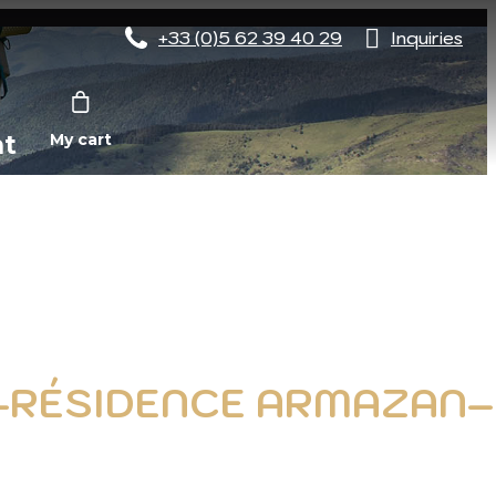
+33 (0)5 62 39 40 29
Inquiries
nt
My cart
S-RÉSIDENCE ARMAZAN–