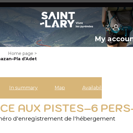
My accou
Home page
>
azan–Pla d’Adet
In summary
Map
Availabilities
CE AUX PISTES–6 PER
éro d'enregistrement de l'hébergement