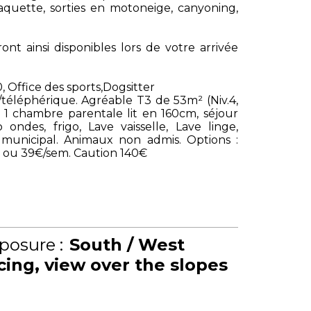
aquette, sorties en motoneige, canyoning,
ont ainsi disponibles lors de votre arrivée
0, Office des sports,Dogsitter
téléphérique. Agréable T3 de 53m² (Niv.4,
 1 chambre parentale lit en 160cm, séjour
ndes, frigo, Lave vaisselle, Lave linge,
g municipal. Animaux non admis. Options :
€/j ou 39€/sem. Caution 140€
posure :
South / West
cing
view over the slopes