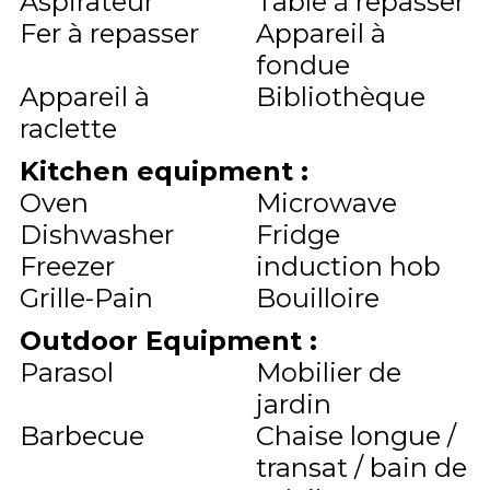
Aspirateur
Table à repasser
Fer à repasser
Appareil à
fondue
Appareil à
Bibliothèque
raclette
Kitchen equipment
:
Oven
Microwave
Dishwasher
Fridge
Freezer
induction hob
Grille-Pain
Bouilloire
Outdoor Equipment
:
Parasol
Mobilier de
jardin
Barbecue
Chaise longue /
transat / bain de