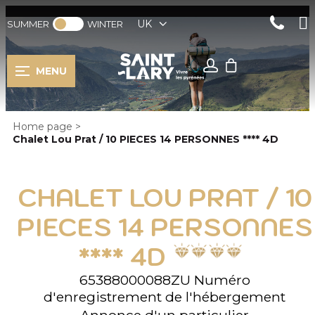
UK
SUMMER
WINTER
MENU
Home page
>
Chalet Lou Prat / 10 PIECES 14 PERSONNES **** 4D
CHALET LOU PRAT / 10
PIECES 14 PERSONNES
**** 4D
65388000088ZU
Numéro
d'enregistrement de l'hébergement
Annonce d'un particulier