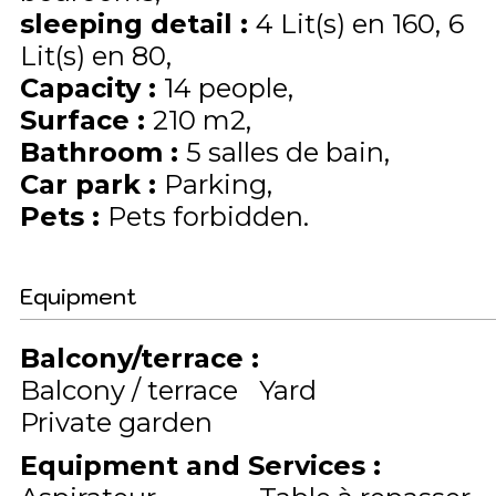
sleeping detail
:
4
Lit(s) en 160
6
Lit(s) en 80
Capacity
:
14
people
Surface
:
210
m2
Bathroom
:
5 salles de bain
Car park
:
Parking
Pets
:
Pets forbidden
Equipment
Balcony/terrace
:
Balcony / terrace
Yard
Private garden
Equipment and Services
: