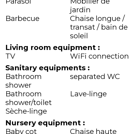
Parasol
Mobilier de
jardin
Barbecue
Chaise longue /
transat / bain de
soleil
Living room equipment
:
TV
WiFi connection
Sanitary equipments
:
Bathroom
separated WC
shower
Bathroom
Lave-linge
shower/toilet
Sèche-linge
Nursery equipment
:
Baby cot
Chaise haute