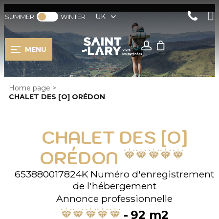
UK
SUMMER
WINTER
MENU
Home page
>
CHALET DES [O] ORÉDON
CHALET DES [O]
ORÉDON
653880017824K
Numéro d'enregistrement
de l'hébergement
Annonce professionnelle
92
m2