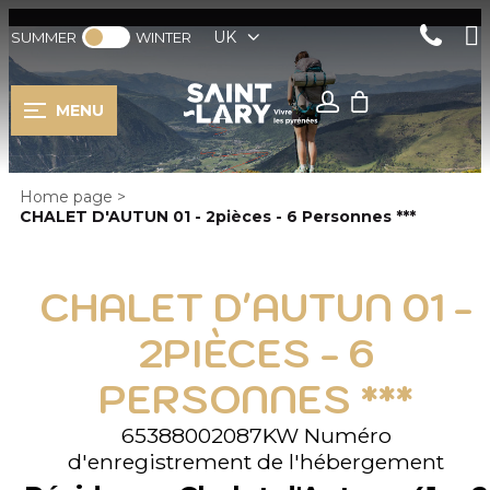
UK
SUMMER
WINTER
MENU
Home page
>
CHALET D'AUTUN 01 - 2pièces - 6 Personnes ***
CHALET D'AUTUN 01 -
2PIÈCES - 6
PERSONNES ***
65388002087KW
Numéro
d'enregistrement de l'hébergement