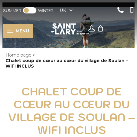
UK
SUMMER
WINTER
MENU
Home page
>
Chalet coup de cœur au cœur du village de Soulan –
WIFI INCLUS
CHALET COUP DE
CŒUR AU CŒUR DU
VILLAGE DE SOULAN –
WIFI INCLUS