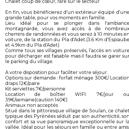
Chalet coup de cœur, rare sur le secteur
En fin, vous bénéficierez d'un extérieur équipé d'un
grande table, pour vos moments en famille.
Lieu idéal pour se plonger dans l'ambianc
montagnarde, vous avez accès à de nombreu
chemins de randonnées et vous serez à 10 minutes e
voiture, de la station du Pla d'Adet.(3.6 Km d'Espiaub
et 4.9km du Pla d'Adet)
Comme tous ses villages préservés, l’accès en voitur
pour décharger est faisable mais il faudra se garer su
le parking du village.
A votre disposition pour faciliter votre séjour.
Options sur demande : forfait ménage 300€/ Locatio
draps 12€/paire
Kit serviettes 7€/personne
Location de boîtier WIFI: 7€/jour o
39€/semaine(caution 140€)
Animaux non acceptés
Situé dans le pittoresque village de Soulan, ce chale
typique des Pyrénées séduit par son authenticité, so
confort et sa vue panoramique exceptionnelle sur l
vallée. Idéal pour les séjours en famille ou entre amis