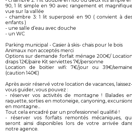
- chambre 2: 1 lit double en 180 ou deux lits simple e
90, 1 lit simple en 90 avec rangement et magnifiqu
vue sur la vallée
- chambre 3: 1 lit superposé en 90 ( convient à de
enfants )
- une salle d’eau avec douche
- un WC
Parking municipal - Casier à skis- chais pour le bois
Animaux non acceptés merci
Options sur demande :forfait ménage 200€/ Locatio
draps 12€/paire Kit serviettes 7€/personne
Location de boitier wifi: 7€/jour ou 39€/semain
(caution 140€)
Après avoir réservé votre location de vacances, laissez
vous guider, vous pouvez :
- réserver vos activités de montagne ! Balades e
raquette, sorties en motoneige, canyoning, excursion
en montagne...
Tout cela encadré par un professionnel qualifié !
- réserver vos forfaits remontés mécaniques, qu
seront ainsi disponibles lors de votre arrivée dan
notre agence.