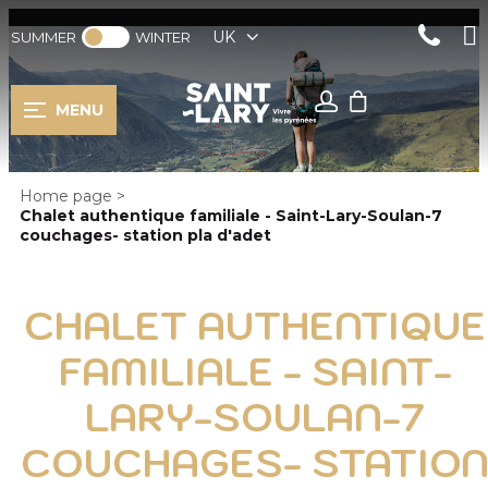
UK
SUMMER
WINTER
MENU
Home page
>
Chalet authentique familiale - Saint-Lary-Soulan-7
couchages- station pla d'adet
CHALET AUTHENTIQUE
FAMILIALE - SAINT-
LARY-SOULAN-7
COUCHAGES- STATIO