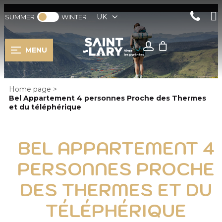
UK
SUMMER
WINTER
MENU
Home page
>
Bel Appartement 4 personnes Proche des Thermes
et du téléphérique
BEL APPARTEMENT 4
PERSONNES PROCHE
DES THERMES ET DU
TÉLÉPHÉRIQUE