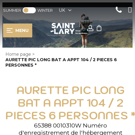
UK
SUMMER
WINTER
MENU
Home page
>
AURETTE PIC LONG BAT A APPT 104 / 2 PIECES 6
PERSONNES *
AURETTE PIC LONG
BAT A APPT 104 / 2
PIECES 6 PERSONNES 
65388 0010310W
Numéro
d'enregistrement de l'hébergement