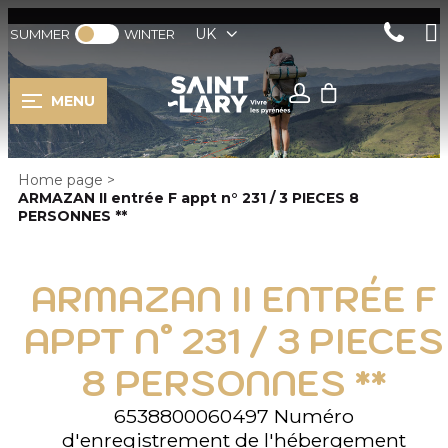
UK
SUMMER
WINTER
MENU
Home page
>
ARMAZAN II entrée F appt n° 231 / 3 PIECES 8
PERSONNES **
ARMAZAN II ENTRÉE F
APPT N° 231 / 3 PIECES
8 PERSONNES **
6538800060497
Numéro
d'enregistrement de l'hébergement