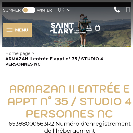
UK
SUMMER
WINTER
MENU
Home page
>
ARMAZAN II entrée E appt n° 35 / STUDIO 4
PERSONNES NC
ARMAZAN II ENTRÉE E
APPT N° 35 / STUDIO 4
PERSONNES NC
65388000663R2
Numéro d'enregistrement
de l'hébergement