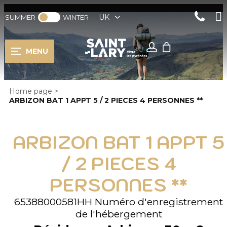
UK
SUMMER
WINTER
MENU
Home page
>
ARBIZON BAT 1 APPT 5 / 2 PIECES 4 PERSONNES **
ARBIZON BAT 1 APPT 5
/ 2 PIECES 4
PERSONNES **
65388000581HH
Numéro d'enregistrement
de l'hébergement