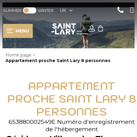
UK
SUMMER
WINTER
MENU
Home page
>
Appartement proche Saint Lary 8 personnes
APPARTEMENT
PROCHE SAINT LARY 8
PERSONNES
653880002549E
Numéro d'enregistrement
de l'hébergement