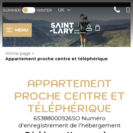
UK
SUMMER
WINTER
MENU
Home page
>
Appartement proche centre et téléphérique
APPARTEMENT
PROCHE CENTRE ET
TÉLÉPHÉRIQUE
65388000926SO
Numéro
d'enregistrement de l'hébergement