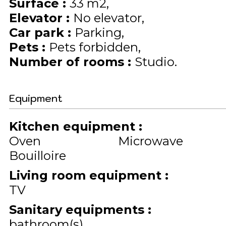
Surface
:
33
m2
Elevator
:
No elevator
Car park
:
Parking
Pets
:
Pets forbidden
Number of rooms
:
Studio
Equipment
Kitchen equipment
:
Oven
Microwave
Bouilloire
Living room equipment
:
TV
Sanitary equipments
:
bathroom(s)