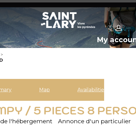
My accou
>
2D
mary
Map
Availabilities
Y / 5 PIECES 8 PERSON
de l'hébergement
Annonce d'un particulier