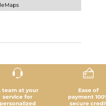
gleMaps
 team at your
Ease of
service for
payment 100
personalized
secure credi