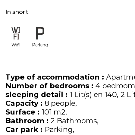
In short
Wifi
Parking
Type of accommodation
:
Apartme
Number of bedrooms
:
4 bedroom
sleeping detail
:
1
Lit(s) en 140
2
Li
Capacity
:
8
people
Surface
:
101
m2
Bathroom
:
2 Bathrooms
Car park
:
Parking