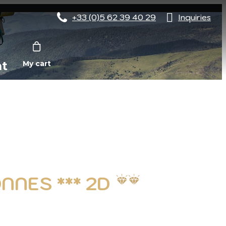
+33 (0)5 62 39 40 29
Inquiries
nt
My cart
NES *** 2D