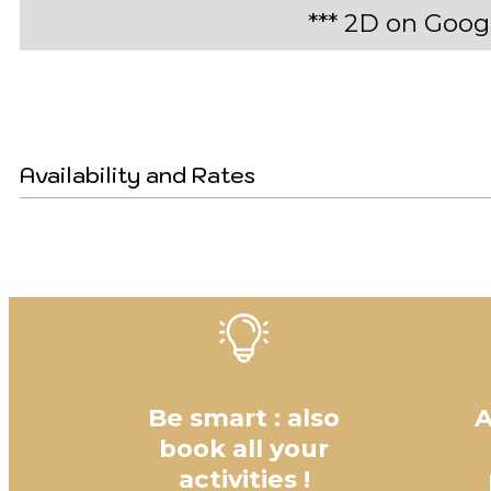
*** 2D on Goo
Availability and Rates
Be smart : also
A
book all your
activities !