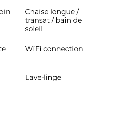
rdin
Chaise longue /
transat / bain de
soleil
te
WiFi connection
Lave-linge