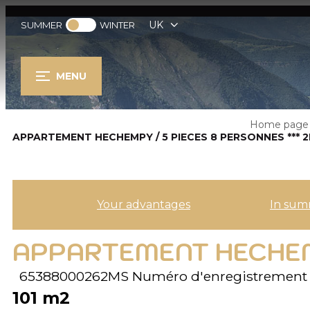
UK
SUMMER
WINTER
MENU
Home page
APPARTEMENT HECHEMPY / 5 PIECES 8 PERSONNES *** 
Your advantages
In sum
APPARTEMENT HECHEMP
65388000262MS
Numéro d'enregistrement 
101
m2