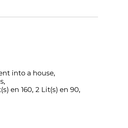
nt into a house
s
t(s) en 160
2
Lit(s) en 90