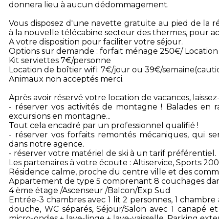
donnera lieu à aucun dédommagement.
Vous disposez d'une navette gratuite au pied de la 
à la nouvelle télécabine secteur des thermes, pour ac
A votre disposition pour faciliter votre séjour.
Options sur demande : forfait ménage 250€/ Location 
Kit serviettes 7€/personne
Location de boîtier wifi: 7€/jour ou 39€/semaine(caut
Animaux non acceptés merci.
Après avoir réservé votre location de vacances, laisse
- réserver vos activités de montagne ! Balades en r
excursions en montagne...
Tout cela encadré par un professionnel qualifié !
- réserver vos forfaits remontés mécaniques, qui ser
dans notre agence.
- réserver votre matériel de ski à un tarif préférentiel.
Les partenaires à votre écoute : Altiservice, Sports 20
Résidence calme, proche du centre ville et des com
Appartement de type 5 comprenant 8 couchages dans l
4 ème étage /Ascenseur /Balcon/Exp Sud
Entrée-3 chambres avec 1 lit 2 personnes, 1 chambre ave
douche, WC séparés, Séjour/Salon avec 1 canapé et 
micro-ondes + lave-linge + lave-vaisselle. Parking exteri