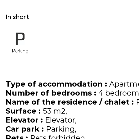
In short
Parking
Type of accommodation
:
Apartme
Number of bedrooms
:
4 bedroom
Name of the residence / chalet
:
Surface
:
53
m2
Elevator
:
Elevator
Car park
:
Parking
Pets
:
Pets forbidden