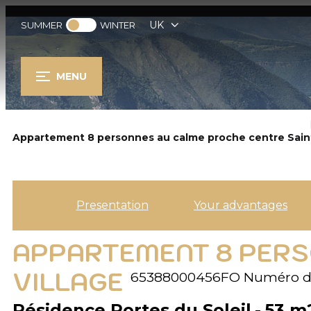
UK
SUMMER
WINTER
MENU
Appartement 8 personnes au calme proche centre Saint 
Presentation
Your advantages
APPARTEMENT 8 PERS
VILLAGE
65388000456FO
Numéro d'
Résidence Portes du Soleil
53
m