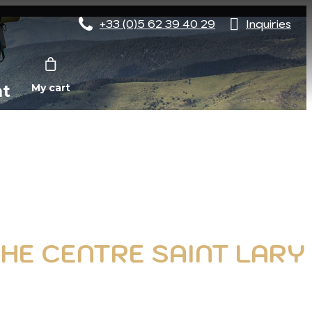
+33 (0)5 62 39 40 29
Inquiries
nt
My cart
E CENTRE SAINT LARY