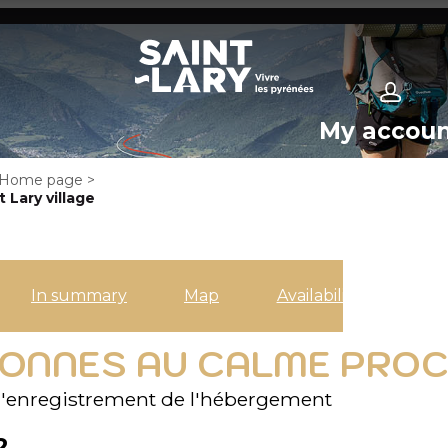
My accou
Home page
>
Lary village
In summary
Map
Availabilities
ONNES AU CALME PROCH
enregistrement de l'hébergement
2