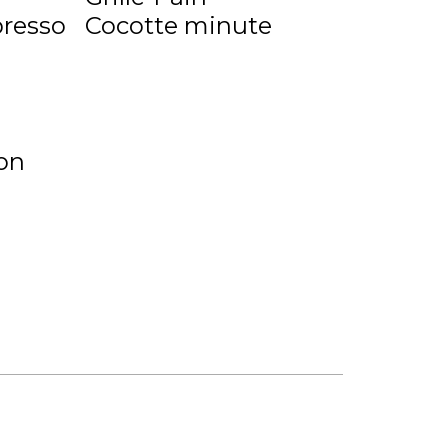
presso
Cocotte minute
on