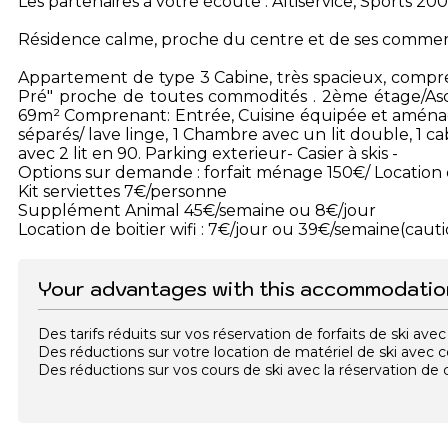
Les partenaires à votre écoute : Altiservice, Sports 200
Résidence calme, proche du centre et de ses commer
Appartement de type 3 Cabine, très spacieux, compr
Pré" proche de toutes commodités . 2ème étage/Asce
69m² Comprenant: Entrée, Cuisine équipée et aménagée
séparés/ lave linge, 1 Chambre avec un lit double, 1 c
avec 2 lit en 90. Parking exterieur- Casier à skis -
Options sur demande : forfait ménage 150€/ Location 
Kit serviettes 7€/personne
Supplément Animal 45€/semaine ou 8€/jour
Location de boitier wifi : 7€/jour ou 39€/semaine(caut
Your advantages with this accommodatio
Des tarifs réduits sur vos réservation de forfaits de ski a
Des réductions sur votre location de matériel de ski avec
Des réductions sur vos cours de ski avec la réservation d