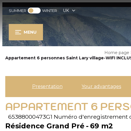
UK
SUMMER
WINTER
MENU
Home page
Appartement 6 personnes Saint Lary village-WIFI INCLU
Presentation
Your advantages
APPARTEMENT 6 PERSO
65388000473G1
Numéro d'enregistrement 
Résidence Grand Pré
69
m2