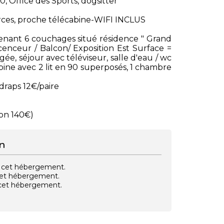
0, Office des Sports, dogsitter
ces, proche télécabine-WIFI INCLUS
enant 6 couchages situé résidence " Grand
nceur / Balcon/ Exposition Est Surface =
, séjour avec téléviseur, salle d'eau / wc
abine avec 2 lit en 90 superposés, 1 chambre
draps 12€/paire
ion 140€)
n
vec cet hébergement.
 cet hébergement.
e cet hébergement.