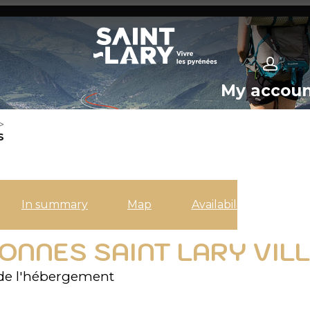
My accou
>
S
In summary
Map
Availabilities
NNES SAINT LARY VILL
de l'hébergement