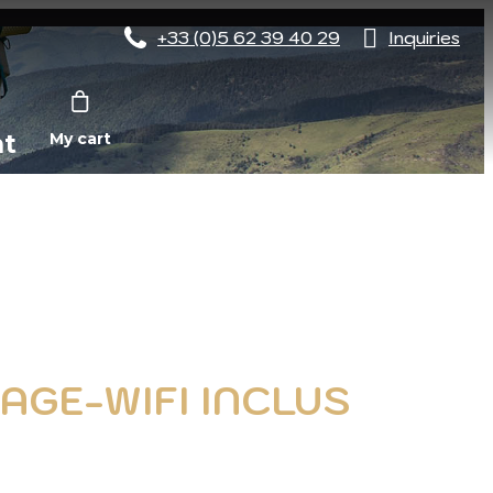
+33 (0)5 62 39 40 29
Inquiries
nt
My cart
AGE-WIFI INCLUS