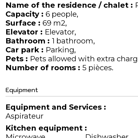
Name of the residence / chalet
:
Capacity
:
6
people
Surface
:
69
m2
Elevator
:
Elevator
Bathroom
:
1 bathroom
Car park
:
Parking
Pets
:
Pets allowed with extra charge
Number of rooms
:
5 pièces
Equipment
Equipment and Services
:
Aspirateur
Kitchen equipment
:
Microwave
Dishwasher