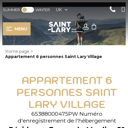
UK
SUMMER
WINTER
MENU
Home page
>
Appartement 6 personnes Saint Lary Village
APPARTEMENT 6
PERSONNES SAINT
LARY VILLAGE
65388000475PW
Numéro
d'enregistrement de l'hébergement