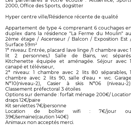
Les partenaires à votre écoute : Altiservice, Sport
2000, Office des Sports, dogsitter
Hyper centre ville/Résidence récente de qualité
Appartement de type 4 comprenant 6 couchages e
duplex dans la résidence "La Ferme du Moulin" a
2ème étage / Ascenseur / Balcon / Exposition Est 
Surface 59m²
1° niveau: Entrée, placard lave linge /1 chambre avec 
lit 2 personnes,1 Salle de Bains, wc séparés
Kitchenette équipée et aménagée. Séjour avec 
canapé et téléviseur,
2° niveau: 1 chambre avec 2 lits 80 séparables, 
chambre avec 2 lits 90, salle d'eau + wc. Garag
N°10(niveau-2), Casier à skis N°06 (niveau-2)
Classement préfectoral 3 étoiles
Options sur demande : forfait ménage 200€/ Locatio
draps 12€/paire
Kit serviettes 7€/personne
Location de boîtier wifi : 7€/jour o
39€/semaine(caution 140€)
Animaux non acceptés merci.