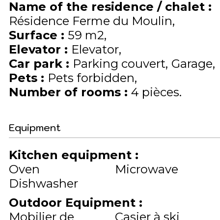
Name of the residence / chalet
:
Résidence Ferme du Moulin
Surface
:
59
m2
Elevator
:
Elevator
Car park
:
Parking couvert
Garage
Pets
:
Pets forbidden
Number of rooms
:
4 pièces
Equipment
Kitchen equipment
:
Oven
Microwave
Dishwasher
Outdoor Equipment
:
Mobilier de
Casier à ski