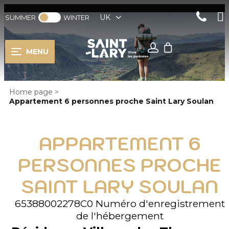
UK
SUMMER
WINTER
MENU
Home page
>
Appartement 6 personnes proche Saint Lary Soulan
APPARTEMENT 6
PERSONNES PROCHE
SAINT LARY SOULAN
65388002278C0
Numéro d'enregistrement
de l'hébergement