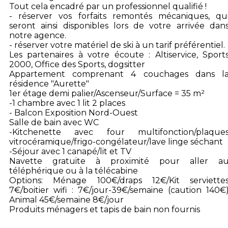
Tout cela encadré par un professionnel qualifié !
- réserver vos forfaits remontés mécaniques, qu
seront ainsi disponibles lors de votre arrivée dan
notre agence.
- réserver votre matériel de ski à un tarif préférentiel.
Les partenaires à votre écoute : Altiservice, Sport
2000, Office des Sports, dogsitter
Appartement comprenant 4 couchages dans l
résidence "Aurette"
1er étage demi palier/Ascenseur/Surface = 35 m²
-1 chambre avec 1 lit 2 places
- Balcon Exposition Nord-Ouest
Salle de bain avec WC
-Kitchenette avec four multifonction/plaque
vitrocéramique/frigo-congélateur/lave linge séchant
-Séjour avec 1 canapé/lit et TV
Navette gratuite à proximité pour aller a
téléphérique ou à la télécabine
Options: Ménage 100€/draps 12€/Kit serviette
7€/boitier wifi : 7€/jour-39€/semaine (caution 140€
Animal 45€/semaine 8€/jour
Produits ménagers et tapis de bain non fournis