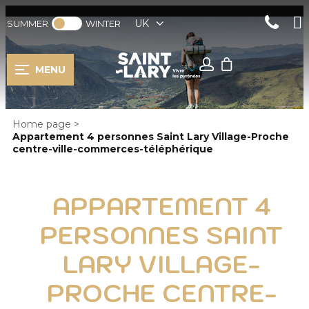
UK
SUMMER
WINTER
MENU
Home page
>
Appartement 4 personnes Saint Lary Village-Proche
centre-ville-commerces-téléphérique
APPARTEMENT 4
PERSONNES SAINT
LARY VILLAGE-
PROCHE CENTRE-