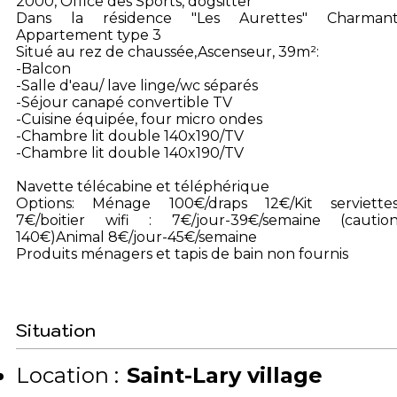
2000, Office des Sports, dogsitter
Dans la résidence "Les Aurettes" Charman
Appartement type 3
Situé au rez de chaussée,Ascenseur, 39m²:
-Balcon
-Salle d'eau/ lave linge/wc séparés
-Séjour canapé convertible TV
-Cuisine équipée, four micro ondes
-Chambre lit double 140x190/TV
-Chambre lit double 140x190/TV
Navette télécabine et téléphérique
Options: Ménage 100€/draps 12€/Kit serviette
7€/boitier wifi : 7€/jour-39€/semaine (cautio
140€)Animal 8€/jour-45€/semaine
Produits ménagers et tapis de bain non fournis
Situation
Location :
Saint-Lary village