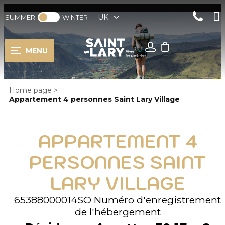
UK
SUMMER
WINTER
MENU
Home page
>
Appartement 4 personnes Saint Lary Village
APPARTEMENT 4
PERSONNES SAINT
LARY VILLAGE
65388000014SO
Numéro d'enregistrement
de l'hébergement