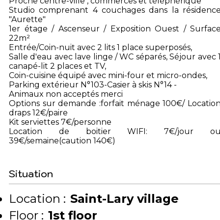
Proche centre-ville , commerces et téléphérique
Studio comprenant 4 couchages dans la résidenc
"Aurette"
1er étage / Ascenseur / Exposition Ouest / Surfac
22m²
Entrée/Coin-nuit avec 2 lits 1 place superposés,
Salle d'eau avec lave linge / WC séparés, Séjour avec 
canapé-lit 2 places et TV,
Coin-cuisine équipé avec mini-four et micro-ondes,
Parking extérieur N°103-Casier à skis N°14 -
Animaux non acceptés merci
Options sur demande :forfait ménage 100€/ Locatio
draps 12€/paire
Kit serviettes 7€/personne
Location de boitier WIFI: 7€/jour o
39€/semaine(caution 140€)
Situation
Location :
Saint-Lary village
Floor :
1st floor