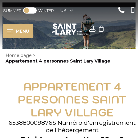
UK
SUMMER
WINTER
MENU
Home page
>
Appartement 4 personnes Saint Lary Village
APPARTEMENT 4
PERSONNES SAINT
LARY VILLAGE
653880009876S
Numéro d'enregistrement
de l'hébergement