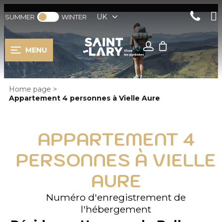
UK
SUMMER
WINTER
MENU
Home page
>
Appartement 4 personnes à Vielle Aure
APPARTEMENT 4
PERSONNES À VIELLE
AURE
Numéro d'enregistrement de
l'hébergement