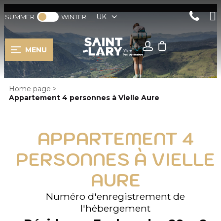
UK
SUMMER
WINTER
MENU
Home page
>
Appartement 4 personnes à Vielle Aure
APPARTEMENT 4
PERSONNES À VIELLE
AURE
Numéro d'enregistrement de
l'hébergement