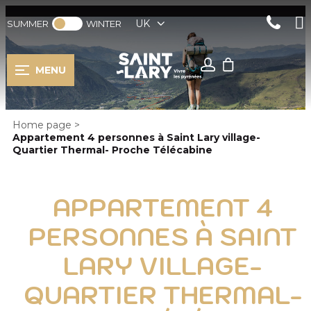
UK
SUMMER
WINTER
MENU
Home page
>
Appartement 4 personnes à Saint Lary village-
Quartier Thermal- Proche Télécabine
APPARTEMENT 4
PERSONNES À SAINT
LARY VILLAGE-
QUARTIER THERMAL-