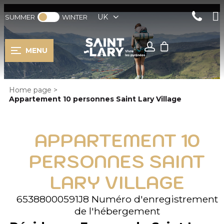
UK
SUMMER
WINTER
MENU
Home page
>
Appartement 10 personnes Saint Lary Village
APPARTEMENT 10
PERSONNES SAINT
LARY VILLAGE
65388000591J8
Numéro d'enregistrement
de l'hébergement