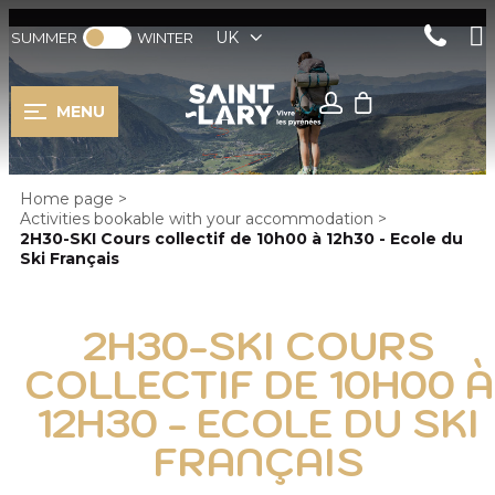
UK
SUMMER
WINTER
MENU
Home page
>
Activities bookable with your accommodation
>
2H30-SKI Cours collectif de 10h00 à 12h30 - Ecole du
Ski Français
2H30-SKI COURS
COLLECTIF DE 10H00 À
12H30 - ECOLE DU SKI
FRANÇAIS