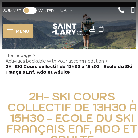
UK
SUMMER
WINTER
MENU
Home page
>
Activities bookable with your accommodation
>
2H- SKI Cours collectif de 13h30 à 15h30 - Ecole du Ski
Français Enf, Ado et Adulte
2H- SKI COURS
COLLECTIF DE 13H30 À
15H30 - ECOLE DU SKI
FRANÇAIS ENF, ADO ET