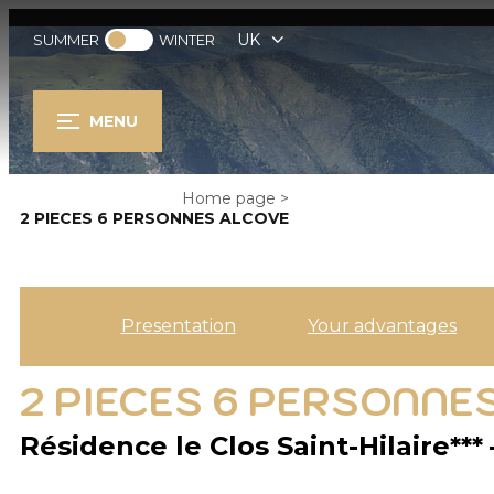
UK
SUMMER
WINTER
MENU
Home page
>
2 PIECES 6 PERSONNES ALCOVE
Presentation
Your advantages
2 PIECES 6 PERSONNE
Résidence le Clos Saint-Hilaire***