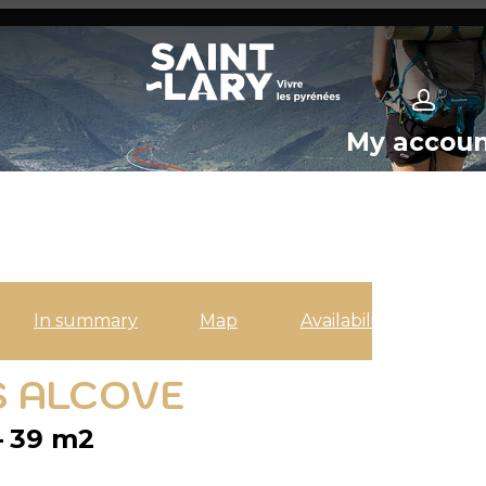
My accou
In summary
Map
Availabilities
S ALCOVE
39
m2