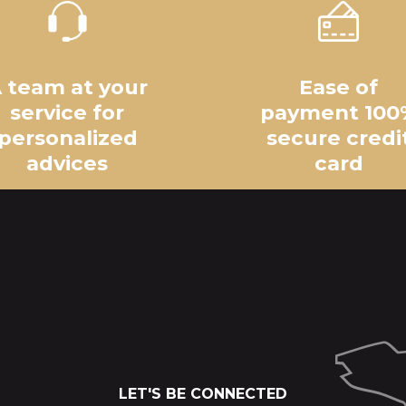
 team at your
Ease of
service for
payment 100
personalized
secure credi
advices
card
LET'S BE CONNECTED