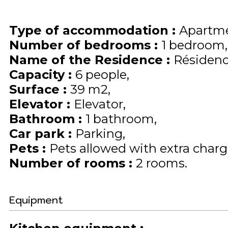
Type of accommodation
:
Apartme
Number of bedrooms
:
1 bedroom
Name of the Residence
:
Résidence
Capacity
:
6
people
Surface
:
39
m2
Elevator
:
Elevator
Bathroom
:
1 bathroom
Car park
:
Parking
Pets
:
Pets allowed with extra charge
Number of rooms
:
2 rooms
Equipment