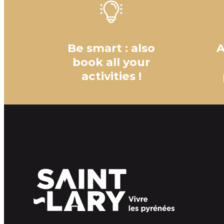
Be smart : also
A
book all your
activities !