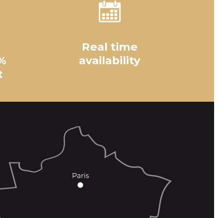
Real time
%
availability
t