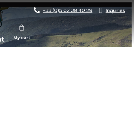
+33 (0)5 62 39 40 29
Inquiries
nt
My cart